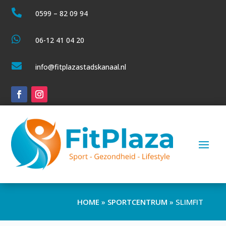

0599 – 82 09 94

06-12 41 04 20

info@fitplazastadskanaal.nl
HOME
»
SPORTCENTRUM
»
SLIMFIT